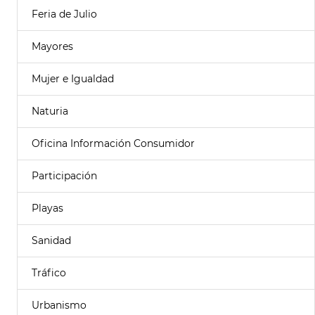
Feria de Julio
Mayores
Mujer e Igualdad
Naturia
Oficina Información Consumidor
Participación
Playas
Sanidad
Tráfico
Urbanismo