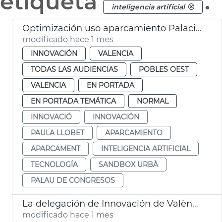
etiqueta
.
inteligencia artificial
Optimización uso aparcamiento Palacio de Congresos por el Sandbox Urbà
modificado hace 1 mes
INNOVACIÓN
VALENCIA
TODAS LAS AUDIENCIAS
POBLES OEST
VALENCIA
EN PORTADA
EN PORTADA TEMÁTICA
NORMAL
INNOVACIÓ
INNOVACIÓN
PAULA LLOBET
APARCAMIENTO
APARCAMENT
INTELIGENCIA ARTIFICIAL
TECNOLOGÍA
SANDBOX URBÀ
PALAU DE CONGRESOS
La delegación de Innovación de València se reúne en Silicon Valley
modificado hace 1 mes