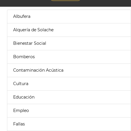
Albufera
Alquería de Solache
Bienestar Social
Bomberos
Contaminación Acústica
Cultura
Educación
Empleo
Fallas