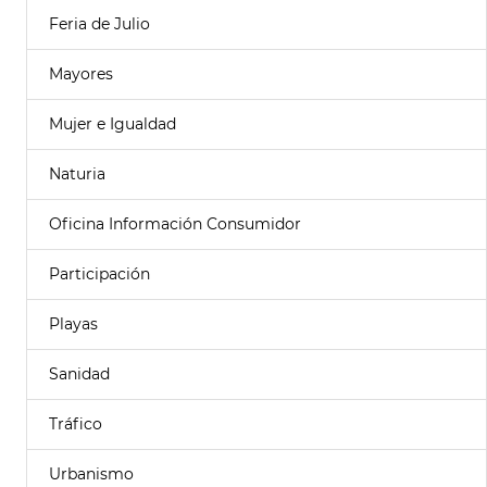
Feria de Julio
Mayores
Mujer e Igualdad
Naturia
Oficina Información Consumidor
Participación
Playas
Sanidad
Tráfico
Urbanismo