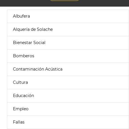
Albufera
Alquería de Solache
Bienestar Social
Bomberos
Contaminación Acústica
Cultura
Educación
Empleo
Fallas