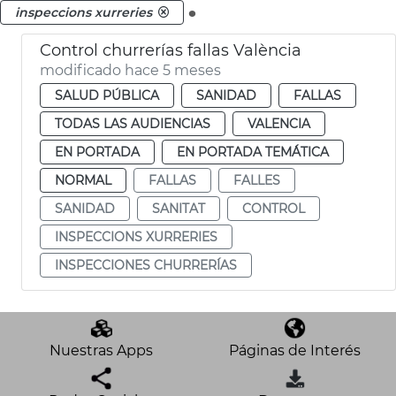
.
inspeccions xurreries
Control churrerías fallas València
modificado hace 5 meses
SALUD PÚBLICA
SANIDAD
FALLAS
TODAS LAS AUDIENCIAS
VALENCIA
EN PORTADA
EN PORTADA TEMÁTICA
NORMAL
FALLAS
FALLES
SANIDAD
SANITAT
CONTROL
INSPECCIONS XURRERIES
INSPECCIONES CHURRERÍAS
Nuestras Apps
Páginas de Interés