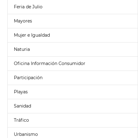
Feria de Julio
Mayores
Mujer e Igualdad
Naturia
Oficina Información Consumidor
Participación
Playas
Sanidad
Tráfico
Urbanismo