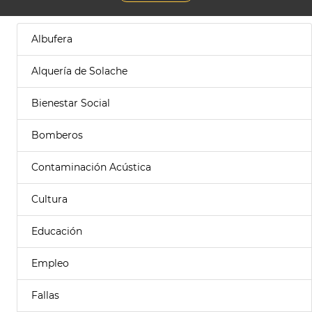
Albufera
Alquería de Solache
Bienestar Social
Bomberos
Contaminación Acústica
Cultura
Educación
Empleo
Fallas