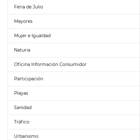
Feria de Julio
Mayores
Mujer e Igualdad
Naturia
Oficina Información Consumidor
Participación
Playas
Sanidad
Tráfico
Urbanismo