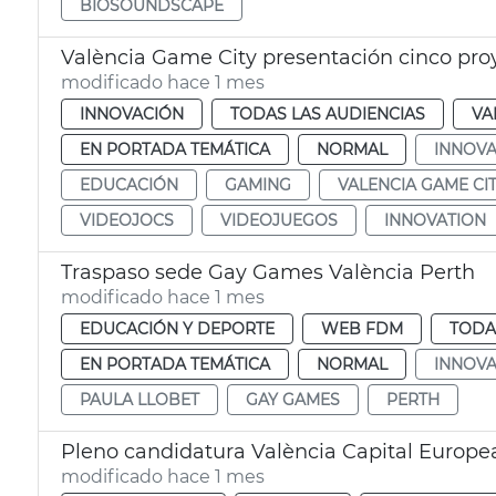
BIOSOUNDSCAPE
València Game City presentación cinco pro
modificado hace 1 mes
INNOVACIÓN
TODAS LAS AUDIENCIAS
VA
EN PORTADA TEMÁTICA
NORMAL
INNOVA
EDUCACIÓN
GAMING
VALENCIA GAME CI
VIDEOJOCS
VIDEOJUEGOS
INNOVATION
Traspaso sede Gay Games València Perth
modificado hace 1 mes
EDUCACIÓN Y DEPORTE
WEB FDM
TODA
EN PORTADA TEMÁTICA
NORMAL
INNOVA
PAULA LLOBET
GAY GAMES
PERTH
Pleno candidatura València Capital Europe
modificado hace 1 mes