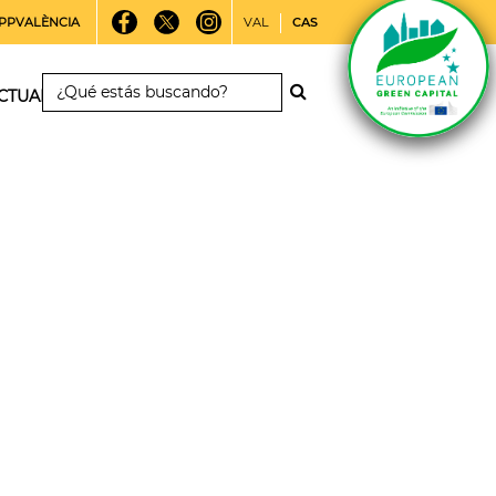
PPVALÈNCIA
VAL
CAS
CTUALIDAD