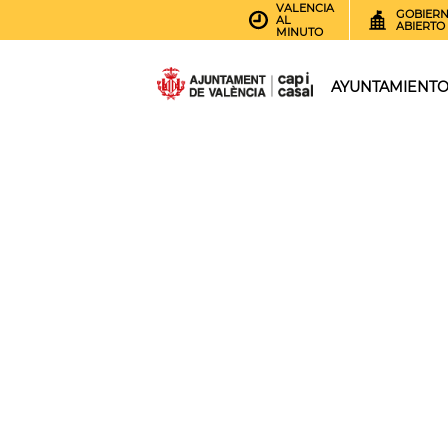
VALENCIA
GOBIER
AL
ABIERTO
MINUTO
AYUNTAMIENT