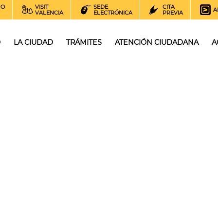
NO
VISIT
SEDE
CITA
A
VALENCIA
ELECTRÓNICA
PREVIA
O
LA CIUDAD
TRÁMITES
ATENCIÓN CIUDADANA
A