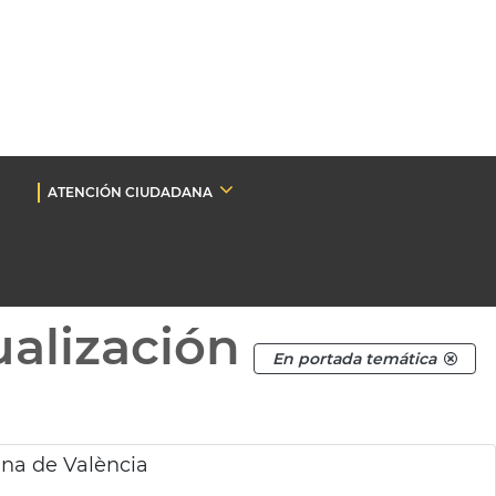
ATENCIÓN CIUDADANA
ualización
En portada temática
ina de València