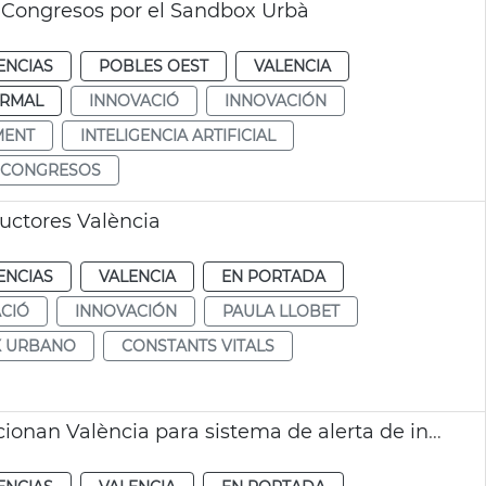
 Congresos por el Sandbox Urbà
ENCIAS
POBLES OEST
VALENCIA
RMAL
INNOVACIÓ
INNOVACIÓN
MENT
INTELIGENCIA ARTIFICIAL
 CONGRESOS
ductores València
ENCIAS
VALENCIA
EN PORTADA
CIÓ
INNOVACIÓN
PAULA LLOBET
 URBANO
CONSTANTS VITALS
Agencia Espacial Europea y española seleccionan València para sistema de alerta de inundaciones