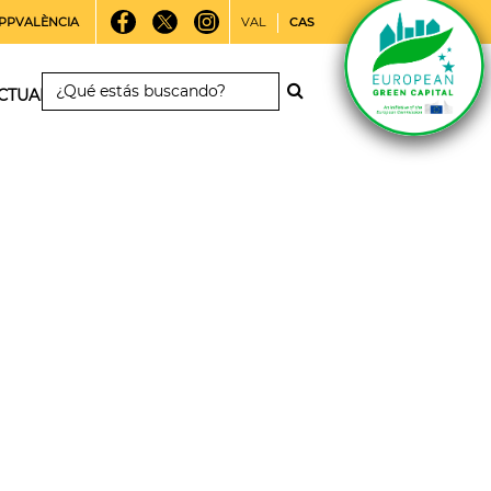
PPVALÈNCIA
VAL
CAS
CTUALIDAD