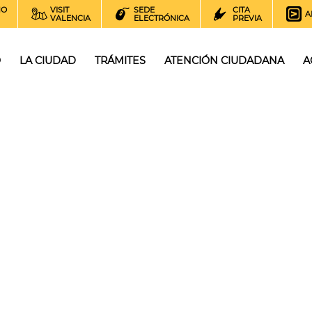
NO
VISIT
SEDE
CITA
A
VALENCIA
ELECTRÓNICA
PREVIA
O
LA CIUDAD
TRÁMITES
ATENCIÓN CIUDADANA
A