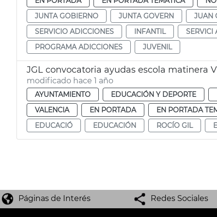
EN PORTADA
EN PORTADA TEMÁTICA
NO
JUNTA GOBIERNO
JUNTA GOVERN
JUAN 
SERVICIO ADICCIONES
INFANTIL
SERVICI
PROGRAMA ADICCIONES
JUVENIL
JGL convocatoria ayudas escola matinera V
modificado hace 1 año
AYUNTAMIENTO
EDUCACIÓN Y DEPORTE
VALENCIA
EN PORTADA
EN PORTADA TE
EDUCACIÓ
EDUCACIÓN
ROCÍO GIL
Páginas de Interés
Redes Sociales