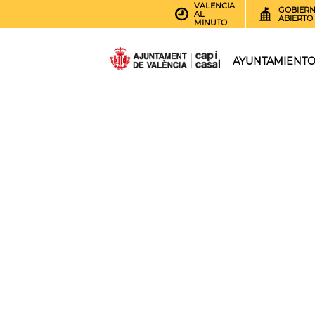
VALENCIA
GOBIER
AL
ABIERTO
MINUTO
AYUNTAMIENT