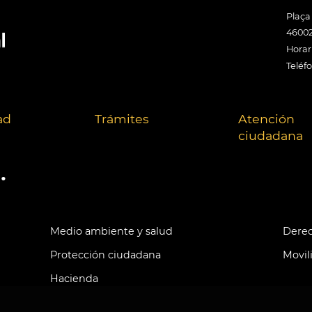
Plaça
46002
Horari
Teléf
ad
Trámites
Atención
ciudadana
.
Medio ambiente y salud
Derec
Protección ciudadana
Movil
Hacienda