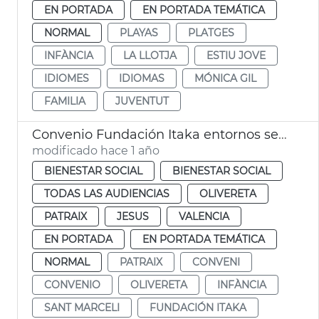
EN PORTADA
EN PORTADA TEMÁTICA
NORMAL
PLAYAS
PLATGES
INFÀNCIA
LA LLOTJA
ESTIU JOVE
IDIOMES
IDIOMAS
MÓNICA GIL
FAMILIA
JUVENTUT
Convenio Fundación Itaka entornos seguros infancia
modificado hace 1 año
BIENESTAR SOCIAL
BIENESTAR SOCIAL
TODAS LAS AUDIENCIAS
OLIVERETA
PATRAIX
JESUS
VALENCIA
EN PORTADA
EN PORTADA TEMÁTICA
NORMAL
PATRAIX
CONVENI
CONVENIO
OLIVERETA
INFÀNCIA
SANT MARCELI
FUNDACIÓN ITAKA