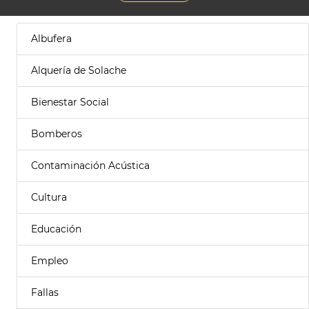
Albufera
Alquería de Solache
Bienestar Social
Bomberos
Contaminación Acústica
Cultura
Educación
Empleo
Fallas