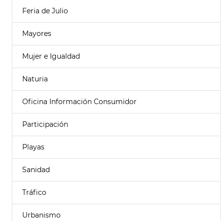
Feria de Julio
Mayores
Mujer e Igualdad
Naturia
Oficina Información Consumidor
Participación
Playas
Sanidad
Tráfico
Urbanismo