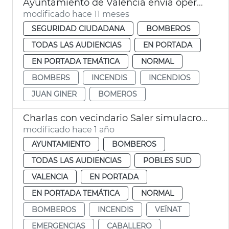
Ayuntamiento de València envía operativo en Castilla y León para colaborar en extinción incendios forestales
modificado hace 11 meses
SEGURIDAD CIUDADANA
BOMBEROS
TODAS LAS AUDIENCIAS
EN PORTADA
EN PORTADA TEMÁTICA
NORMAL
BOMBERS
INCENDIS
INCENDIOS
JUAN GINER
BOMEROS
Charlas con vecindario Saler simulacros contra incendis
modificado hace 1 año
AYUNTAMIENTO
BOMBEROS
TODAS LAS AUDIENCIAS
POBLES SUD
VALENCIA
EN PORTADA
EN PORTADA TEMÁTICA
NORMAL
BOMBEROS
INCENDIS
VEÏNAT
EMERGENCIAS
CABALLERO