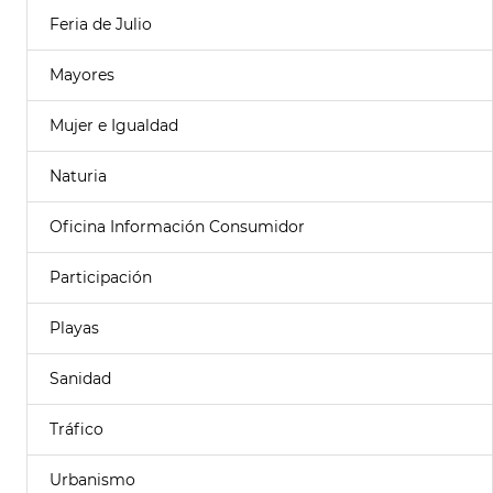
Feria de Julio
Mayores
Mujer e Igualdad
Naturia
Oficina Información Consumidor
Participación
Playas
Sanidad
Tráfico
Urbanismo