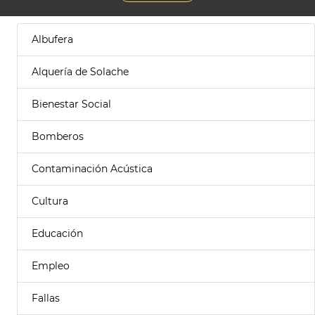
Albufera
Alquería de Solache
Bienestar Social
Bomberos
Contaminación Acústica
Cultura
Educación
Empleo
Fallas