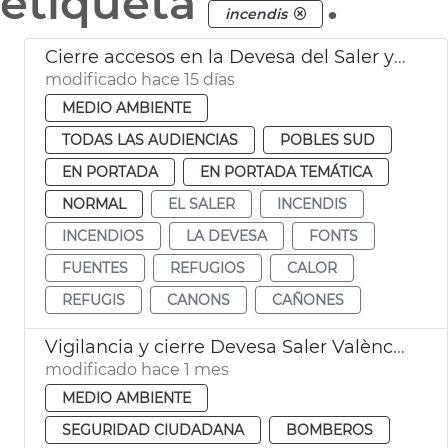
etiqueta
.
incendis
Cierre accesos en la Devesa del Saler y activación cañones agua València
modificado hace 15 días
MEDIO AMBIENTE
TODAS LAS AUDIENCIAS
POBLES SUD
EN PORTADA
EN PORTADA TEMÁTICA
NORMAL
EL SALER
INCENDIS
INCENDIOS
LA DEVESA
FONTS
FUENTES
REFUGIOS
CALOR
REFUGIS
CANONS
CAÑONES
Vigilancia y cierre Devesa Saler València por calor
modificado hace 1 mes
MEDIO AMBIENTE
SEGURIDAD CIUDADANA
BOMBEROS