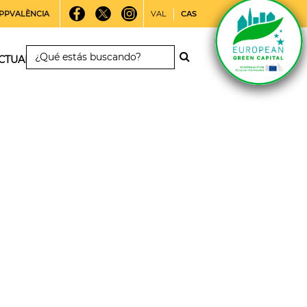
PPVALÈNCIA
VAL
CAS
CTUALIDAD