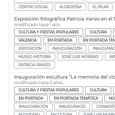
CENTRO SOCIAL
ALCADESSA
EL PILAR
Exposición fotográfica Patricia Iranzo en el
modificado hace 1 año
CULTURA Y FIESTAS POPULARES
CULTURA
VALENCIA
EN PORTADA
EN PORTADA TE
EXPOSICIÓN
INAUGURACIÓN
INAUGURAC
MUSEO HISTORIA
JOSÉ LUIS MORENO
AR
PATRICIA IRANZO
Inauguración escultura “La memoria del vid
modificado hace 2 años
CULTURA Y FIESTAS POPULARES
CULTURA
EN PORTADA
EN PORTADA TEMÁTICA
NO
INAUGURACIÓN
INAUGURACIÓ
DONACIÓ
ECOVIDRIO
ESCULTURA
JOSÉ LUIS MOR