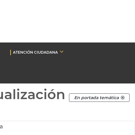
ATENCIÓN CIUDADANA
ualización
En portada temática
ia