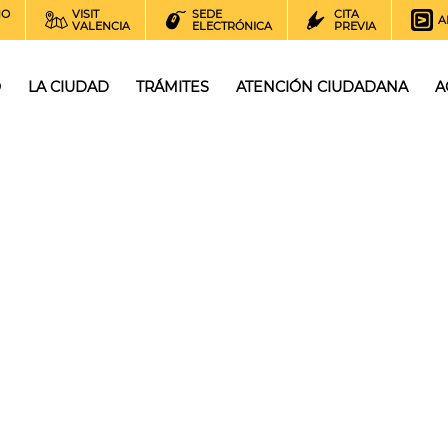
NO
VISIT
SEDE
CITA
A
VALENCIA
ELECTRÓNICA
PREVIA
O
LA CIUDAD
TRÁMITES
ATENCIÓN CIUDADANA
A