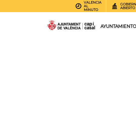
VALENCIA
GOBIER
AL
ABIERTO
MINUTO
AYUNTAMIENT