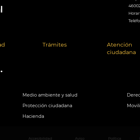
46002
Horari
Teléf
ad
Trámites
Atención
ciudadana
.
Medio ambiente y salud
Derec
Protección ciudadana
Movil
Hacienda
Accesibilidad
Aviso
Política