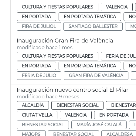
CULTURA Y FIESTAS POPULARES
VALENCIA
EN PORTADA
EN PORTADA TEMÁTICA
NO
FIRA DE JULIOL
SANTIAGO BALLESTER
MÓ
Inauguración Gran Fira de València
modificado hace 1 mes
CULTURA Y FIESTAS POPULARES
FERIA DE JUL
EN PORTADA
EN PORTADA TEMÁTICA
NO
FERIA DE JULIO
GRAN FIRA DE VALÈNCIA
Inauguración nuevo centro social El Pilar
modificado hace 9 meses
ALCALDÍA
BIENESTAR SOCIAL
BIENESTAR
CIUTAT VELLA
VALENCIA
EN PORTADA
BIENESTAR SOCIAL
MARÍA JOSÉ CATALÁ
MAJORS
BENESTAR SOCIAL
ALCALDESA