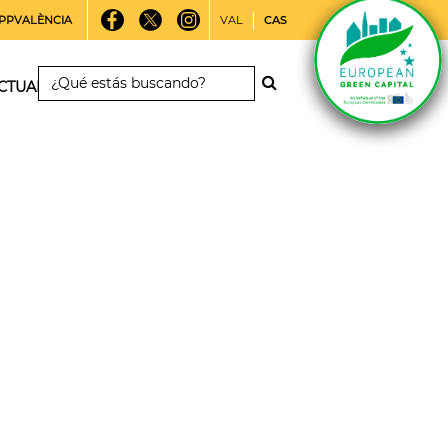
PPVALÈNCIA
VAL
CAS
CTUALIDAD