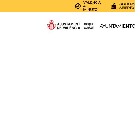
VALENCIA
GOBIER
AL
ABIERTO
MINUTO
AYUNTAMIENT