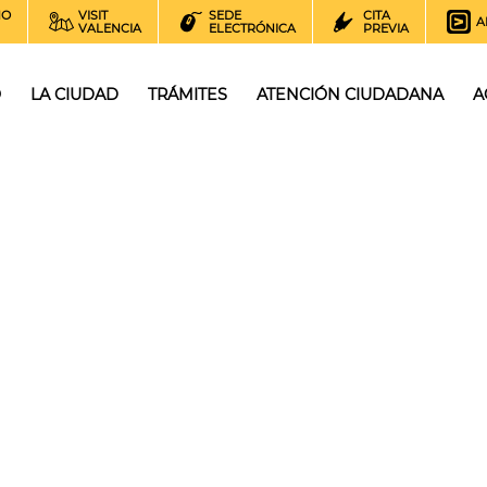
NO
VISIT
SEDE
CITA
A
VALENCIA
ELECTRÓNICA
PREVIA
O
LA CIUDAD
TRÁMITES
ATENCIÓN CIUDADANA
A