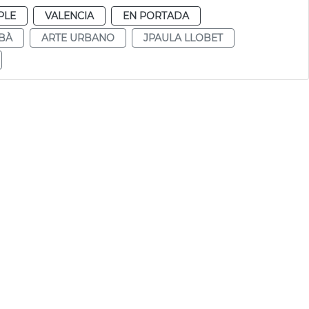
PLE
VALENCIA
EN PORTADA
BÀ
ARTE URBANO
JPAULA LLOBET