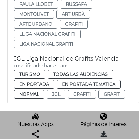
PAULA LLOBET
RUSSAFA
MONTOLIVET
ART URBÀ
ARTE URBANO
GRAFITI
LLIGA NACIONAL GRAFITI
LIGA NACIONAL GRAFITI
JGL Liga Nacional de Grafits València
modificado hace 1 año
TURISMO
TODAS LAS AUDIENCIAS
EN PORTADA
EN PORTADA TEMÁTICA
NORMAL
JGL
GRAFITI
GRAFIT
Nuestras Apps
Páginas de Interés