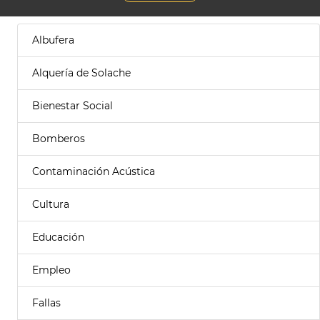
Albufera
Alquería de Solache
Bienestar Social
Bomberos
Contaminación Acústica
Cultura
Educación
Empleo
Fallas