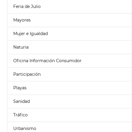
Feria de Julio
Mayores
Mujer e Igualdad
Naturia
Oficina Información Consumidor
Participación
Playas
Sanidad
Tráfico
Urbanismo