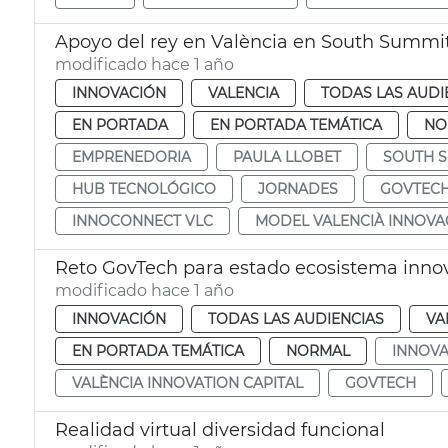
Apoyo del rey en València en South Summi
modificado hace 1 año
INNOVACIÓN
VALENCIA
TODAS LAS AUDI
EN PORTADA
EN PORTADA TEMÁTICA
NO
EMPRENEDORIA
PAULA LLOBET
SOUTH 
HUB TECNOLÓGICO
JORNADES
GOVTEC
INNOCONNECT VLC
MODEL VALENCIÀ INNOVA
Reto GovTech para estado ecosistema inno
modificado hace 1 año
INNOVACIÓN
TODAS LAS AUDIENCIAS
VA
EN PORTADA TEMÁTICA
NORMAL
INNOVA
VALÈNCIA INNOVATION CAPITAL
GOVTECH
Realidad virtual diversidad funcional