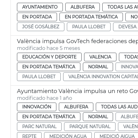
AYUNTAMIENTO
ALBUFERA
TODAS LAS A
EN PORTADA
EN PORTADA TEMÁTICA
NO
JOSÉ GOSÁLBEZ
PAULA LLOBET
DEVESA
València impulsa GovTech federaciones dep
modificado hace 5 meses
EDUCACIÓN Y DEPORTE
VALENCIA
TODAS
EN PORTADA TEMÁTICA
NORMAL
INNOVA
PAULA LLOBET
VALÈNCIA INNOVATION CAPITA
Ayuntamiento València impulsa un reto Gov
modificado hace 1 año
INNOVACIÓN
ALBUFERA
TODAS LAS AUD
EN PORTADA TEMÁTICA
NORMAL
ALBUF
PARC NATURAL
PARQUE NATURAL
VALÈN
REPTE
MEDICIÓN AGUA
MEDICIÓ AIGUA