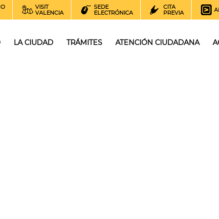
NO
VISIT
SEDE
CITA
A
VALENCIA
ELECTRÓNICA
PREVIA
O
LA CIUDAD
TRÁMITES
ATENCIÓN CIUDADANA
A