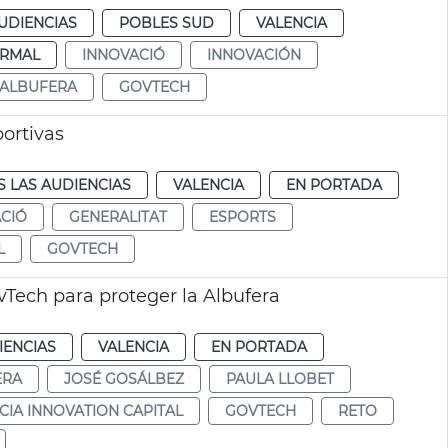
UDIENCIAS
POBLES SUD
VALENCIA
RMAL
INNOVACIÓ
INNOVACIÓN
 ALBUFERA
GOVTECH
ortivas
 LAS AUDIENCIAS
VALENCIA
EN PORTADA
CIÓ
GENERALITAT
ESPORTS
L
GOVTECH
Tech para proteger la Albufera
IENCIAS
VALENCIA
EN PORTADA
ERA
JOSÉ GOSÁLBEZ
PAULA LLOBET
CIA INNOVATION CAPITAL
GOVTECH
RETO