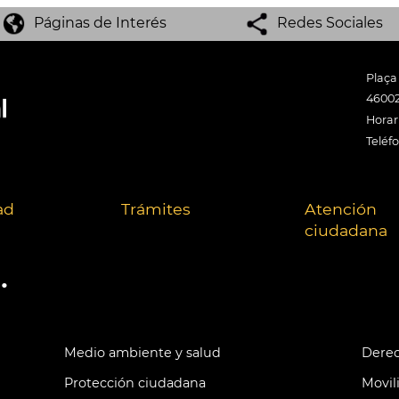
Páginas de Interés
Redes Sociales
Plaça
46002
Horari
Teléf
ad
Trámites
Atención
ciudadana
.
Medio ambiente y salud
Derec
Protección ciudadana
Movil