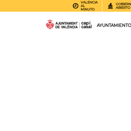
VALENCIA
GOBIER
AL
ABIERTO
MINUTO
AYUNTAMIENT