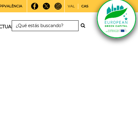
PPVALÈNCIA
VAL
CAS
CTUALIDAD