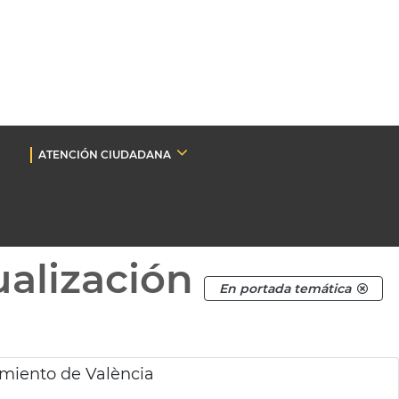
ATENCIÓN CIUDADANA
ualización
En portada temática
miento de València