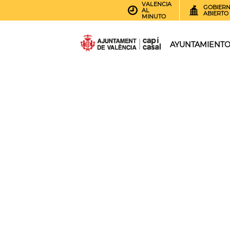
VALENCIA
GOBIER
AL
ABIERTO
MINUTO
AYUNTAMIENT