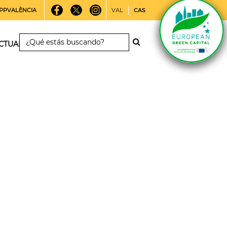
PPVALÈNCIA
VAL
CAS
CTUALIDAD