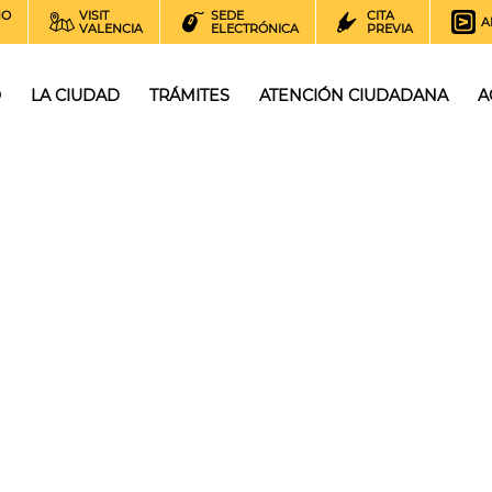
NO
VISIT
SEDE
CITA
A
VALENCIA
ELECTRÓNICA
PREVIA
O
LA CIUDAD
TRÁMITES
ATENCIÓN CIUDADANA
A