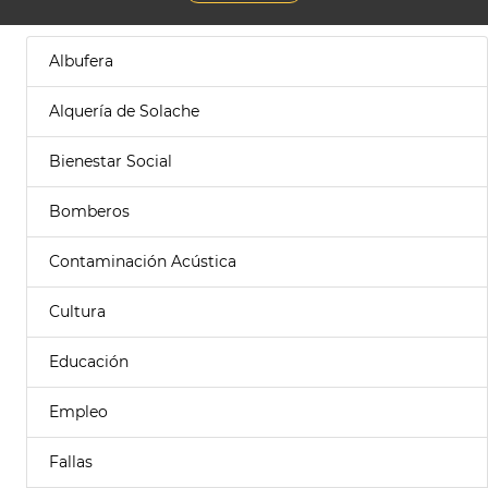
Albufera
Alquería de Solache
Bienestar Social
Bomberos
Contaminación Acústica
Cultura
Educación
Empleo
Fallas