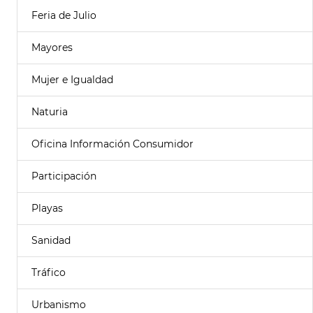
Feria de Julio
Mayores
Mujer e Igualdad
Naturia
Oficina Información Consumidor
Participación
Playas
Sanidad
Tráfico
Urbanismo