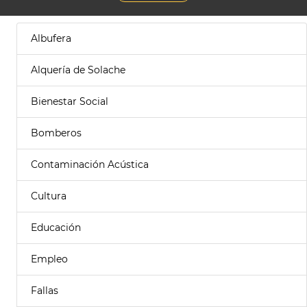
Albufera
Alquería de Solache
Bienestar Social
Bomberos
Contaminación Acústica
Cultura
Educación
Empleo
Fallas