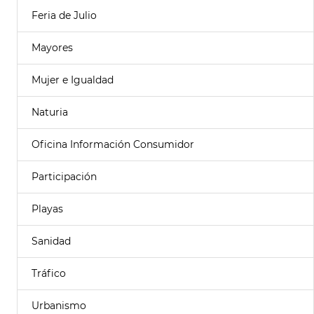
Feria de Julio
Mayores
Mujer e Igualdad
Naturia
Oficina Información Consumidor
Participación
Playas
Sanidad
Tráfico
Urbanismo