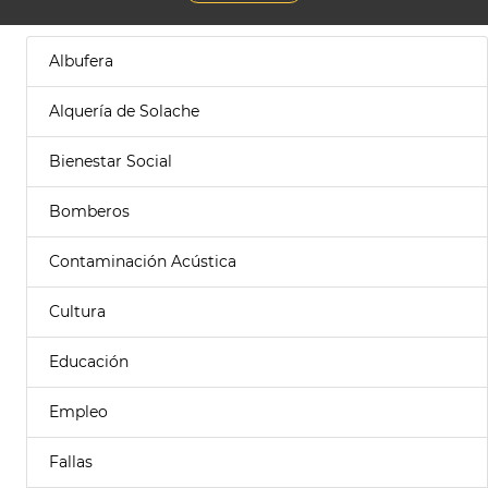
Albufera
Alquería de Solache
Bienestar Social
Bomberos
Contaminación Acústica
Cultura
Educación
Empleo
Fallas