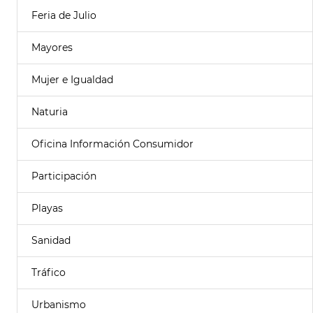
Feria de Julio
Mayores
Mujer e Igualdad
Naturia
Oficina Información Consumidor
Participación
Playas
Sanidad
Tráfico
Urbanismo