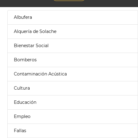
Albufera
Alquería de Solache
Bienestar Social
Bomberos
Contaminación Acústica
Cultura
Educación
Empleo
Fallas