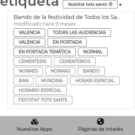
etiqueta
.
festiitat tots sants
Bando de la festividad de Todos los Santos
modificado hace 9 meses
VALENCIA
TODAS LAS AUDIENCIAS
VALENCIA
EN PORTADA
EN PORTADA TEMÁTICA
NORMAL
CEMENTERIS
CEMENTERIOS
NORMES
NORMAS
BANDO
BAN
MUNDINA
HORARI ESPECIAL
HORARIO ESPECIAL
FESTIITAT TOTS SANTS
Nuestras Apps
Páginas de Interés