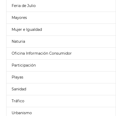
Feria de Julio
Mayores
Mujer e Igualdad
Naturia
Oficina Información Consumidor
Participación
Playas
Sanidad
Tráfico
Urbanismo