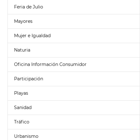
Feria de Julio
Mayores
Mujer e Igualdad
Naturia
Oficina Información Consumidor
Participación
Playas
Sanidad
Tráfico
Urbanismo