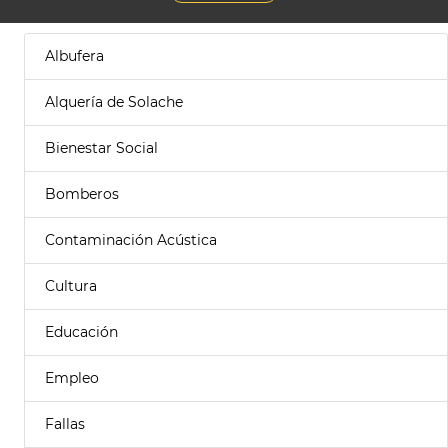
Albufera
Alquería de Solache
Bienestar Social
Bomberos
Contaminación Acústica
Cultura
Educación
Empleo
Fallas