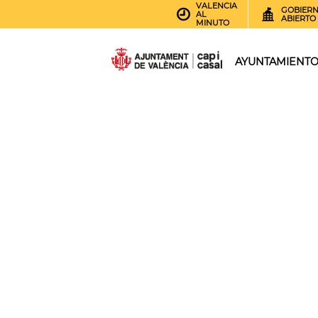
VALENCIA
GOBIER
AL
ABIERTO
MINUTO
AYUNTAMIENT