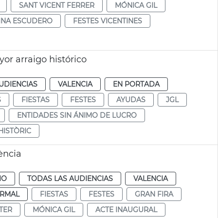
SANT VICENT FERRER
MÓNICA GIL
INA ESCUDERO
FESTES VICENTINES
or arraigo histórico
UDIENCIAS
VALENCIA
EN PORTADA
S
FIESTAS
FESTES
AYUDAS
JGL
ENTIDADES SIN ÁNIMO DE LUCRO
HISTÒRIC
ència
IO
TODAS LAS AUDIENCIAS
VALENCIA
RMAL
FIESTAS
FESTES
GRAN FIRA
TER
MÓNICA GIL
ACTE INAUGURAL