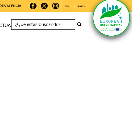
PPVALÈNCIA
VAL
CAS
CTUALIDAD