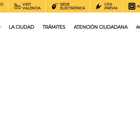
NO
VISIT
SEDE
CITA
A
VALENCIA
ELECTRÓNICA
PREVIA
O
LA CIUDAD
TRÁMITES
ATENCIÓN CIUDADANA
A