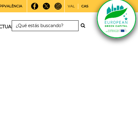
PPVALÈNCIA
VAL
CAS
CTUALIDAD