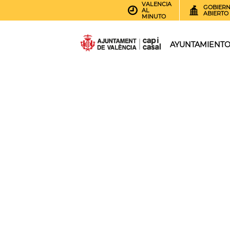
VALENCIA
GOBIER
AL
ABIERTO
MINUTO
AYUNTAMIENT