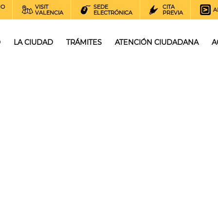
NO
VISIT
SEDE
CITA
A
VALENCIA
ELECTRÓNICA
PREVIA
O
LA CIUDAD
TRÁMITES
ATENCIÓN CIUDADANA
A