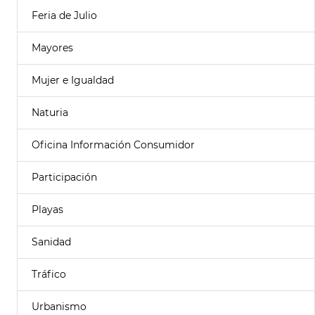
Feria de Julio
Mayores
Mujer e Igualdad
Naturia
Oficina Información Consumidor
Participación
Playas
Sanidad
Tráfico
Urbanismo