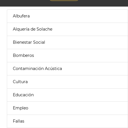
Albufera
Alquería de Solache
Bienestar Social
Bomberos
Contaminación Acústica
Cultura
Educación
Empleo
Fallas