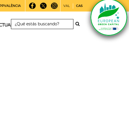
PPVALÈNCIA
VAL
CAS
CTUALIDAD