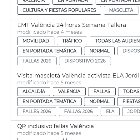
VALENCIA
EN PORTADA
EN PORTADA TE
CULTURA Y FIESTAS POPULARES
MASCLETÀ
EMT València 24 horas Semana Fallera
modificado hace 4 meses
MOVILIDAD
TRÁFICO
TODAS LAS AUDIEN
EN PORTADA TEMÁTICA
NORMAL
DISPOS
FALLAS 2026
DISPOSITIVO 2026
Visita mascletà València activista ELA Jord
modificado hace 5 meses
ALCALDÍA
VALENCIA
FALLAS
TODAS 
EN PORTADA TEMÁTICA
NORMAL
FIESTA
FALLES 2026
FALLAS 2026
ELA
JORD
QR inclusivo fallas València
modificado hace 5 meses