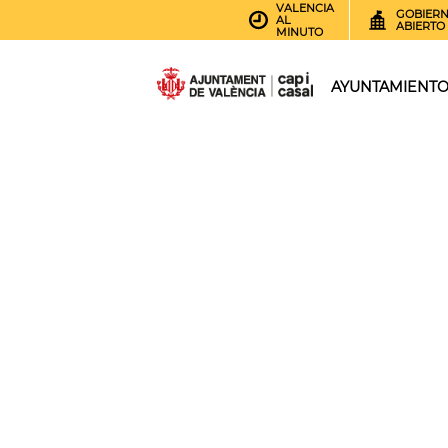
VALENCIA
GOBIER
AL
ABIERTO
MINUTO
AYUNTAMIENT