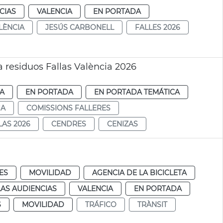
CIAS
VALENCIA
EN PORTADA
LÈNCIA
JESÚS CARBONELL
FALLES 2026
 residuos Fallas València 2026
IA
EN PORTADA
EN PORTADA TEMÁTICA
JA
COMISSIONS FALLERES
LAS 2026
CENDRES
CENIZAS
ES
MOVILIDAD
AGENCIA DE LA BICICLETA
AS AUDIENCIAS
VALENCIA
EN PORTADA
S
MOVILIDAD
TRÁFICO
TRÀNSIT