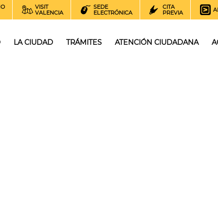
NO
VISIT
SEDE
CITA
A
VALENCIA
ELECTRÓNICA
PREVIA
O
LA CIUDAD
TRÁMITES
ATENCIÓN CIUDADANA
A