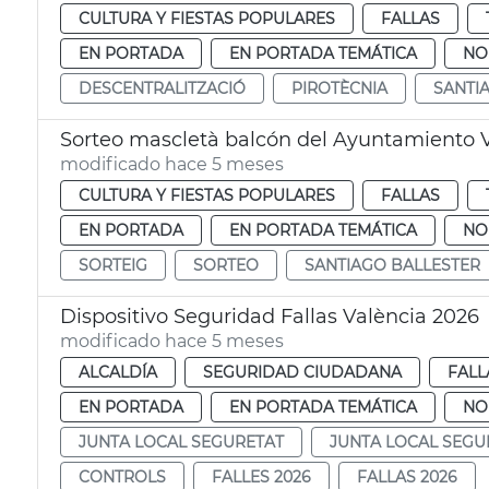
CULTURA Y FIESTAS POPULARES
FALLAS
EN PORTADA
EN PORTADA TEMÁTICA
NO
DESCENTRALITZACIÓ
PIROTÈCNIA
SANTI
Sorteo mascletà balcón del Ayuntamiento 
modificado hace 5 meses
CULTURA Y FIESTAS POPULARES
FALLAS
EN PORTADA
EN PORTADA TEMÁTICA
NO
SORTEIG
SORTEO
SANTIAGO BALLESTER
Dispositivo Seguridad Fallas València 2026
modificado hace 5 meses
ALCALDÍA
SEGURIDAD CIUDADANA
FALL
EN PORTADA
EN PORTADA TEMÁTICA
NO
JUNTA LOCAL SEGURETAT
JUNTA LOCAL SEGU
CONTROLS
FALLES 2026
FALLAS 2026