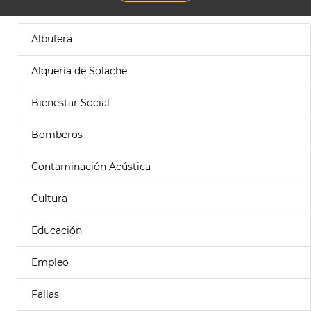
Albufera
Alquería de Solache
Bienestar Social
Bomberos
Contaminación Acústica
Cultura
Educación
Empleo
Fallas