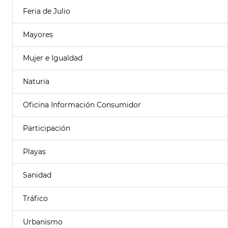
Feria de Julio
Mayores
Mujer e Igualdad
Naturia
Oficina Información Consumidor
Participación
Playas
Sanidad
Tráfico
Urbanismo