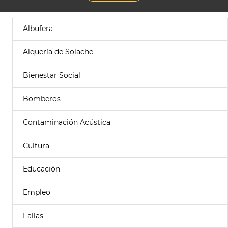
Albufera
Alquería de Solache
Bienestar Social
Bomberos
Contaminación Acústica
Cultura
Educación
Empleo
Fallas