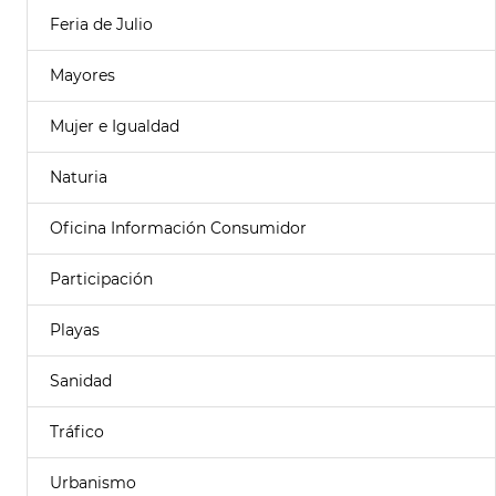
Feria de Julio
Mayores
Mujer e Igualdad
Naturia
Oficina Información Consumidor
Participación
Playas
Sanidad
Tráfico
Urbanismo