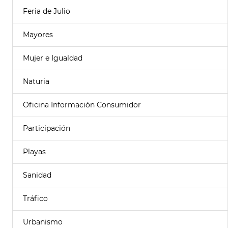
Feria de Julio
Mayores
Mujer e Igualdad
Naturia
Oficina Información Consumidor
Participación
Playas
Sanidad
Tráfico
Urbanismo