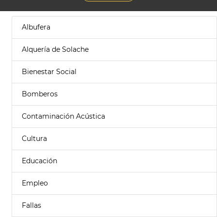
Albufera
Alquería de Solache
Bienestar Social
Bomberos
Contaminación Acústica
Cultura
Educación
Empleo
Fallas