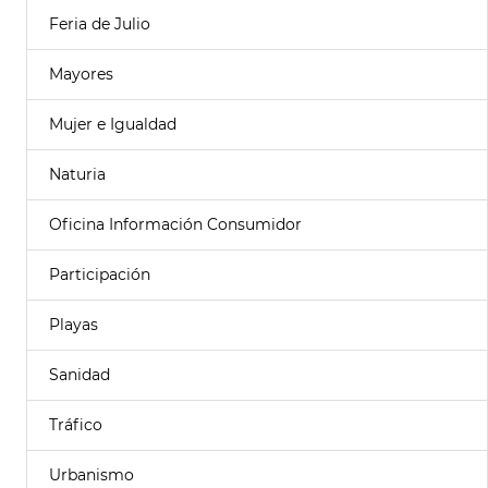
Feria de Julio
Mayores
Mujer e Igualdad
Naturia
Oficina Información Consumidor
Participación
Playas
Sanidad
Tráfico
Urbanismo