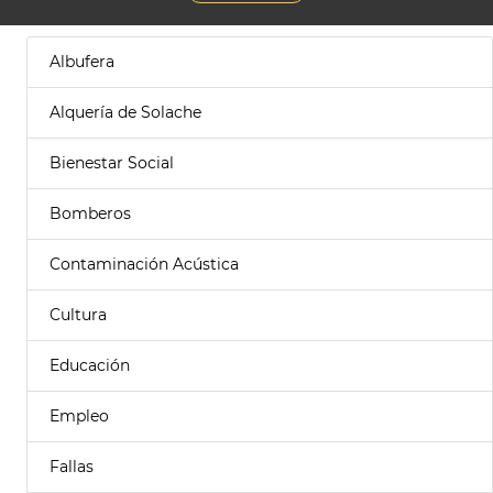
Albufera
Alquería de Solache
Bienestar Social
Bomberos
Contaminación Acústica
Cultura
Educación
Empleo
Fallas