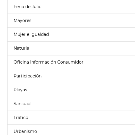
Feria de Julio
Mayores
Mujer e Igualdad
Naturia
Oficina Información Consumidor
Participación
Playas
Sanidad
Tráfico
Urbanismo