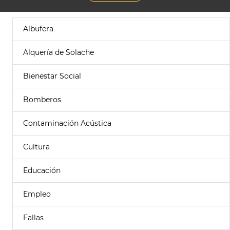
Albufera
Alquería de Solache
Bienestar Social
Bomberos
Contaminación Acústica
Cultura
Educación
Empleo
Fallas