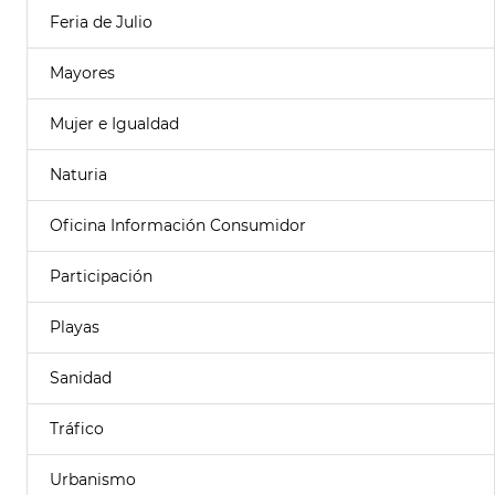
Feria de Julio
Mayores
Mujer e Igualdad
Naturia
Oficina Información Consumidor
Participación
Playas
Sanidad
Tráfico
Urbanismo