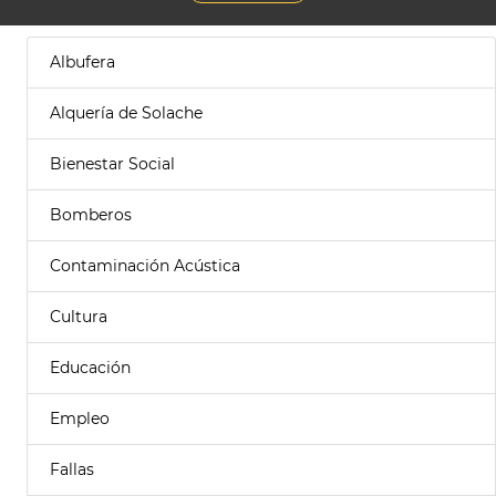
Albufera
Alquería de Solache
Bienestar Social
Bomberos
Contaminación Acústica
Cultura
Educación
Empleo
Fallas