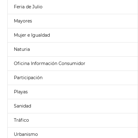
Feria de Julio
Mayores
Mujer e Igualdad
Naturia
Oficina Información Consumidor
Participación
Playas
Sanidad
Tráfico
Urbanismo