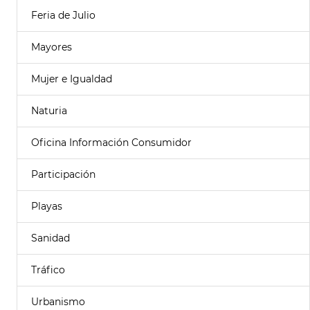
Feria de Julio
Mayores
Mujer e Igualdad
Naturia
Oficina Información Consumidor
Participación
Playas
Sanidad
Tráfico
Urbanismo