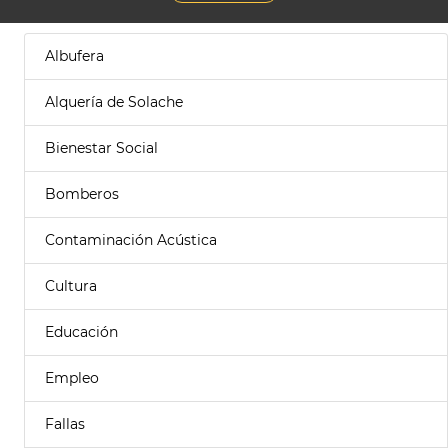
Albufera
Alquería de Solache
Bienestar Social
Bomberos
Contaminación Acústica
Cultura
Educación
Empleo
Fallas