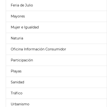
Feria de Julio
Mayores
Mujer e Igualdad
Naturia
Oficina Información Consumidor
Participación
Playas
Sanidad
Tráfico
Urbanismo