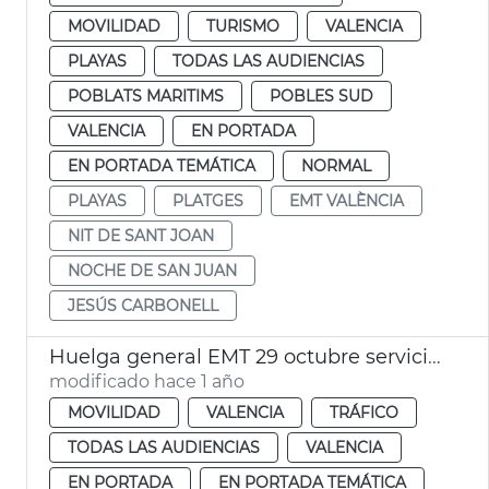
MOVILIDAD
TURISMO
VALENCIA
PLAYAS
TODAS LAS AUDIENCIAS
POBLATS MARITIMS
POBLES SUD
VALENCIA
EN PORTADA
EN PORTADA TEMÁTICA
NORMAL
PLAYAS
PLATGES
EMT VALÈNCIA
NIT DE SANT JOAN
NOCHE DE SAN JUAN
JESÚS CARBONELL
Huelga general EMT 29 octubre servicios mínimos
modificado hace 1 año
MOVILIDAD
VALENCIA
TRÁFICO
TODAS LAS AUDIENCIAS
VALENCIA
EN PORTADA
EN PORTADA TEMÁTICA