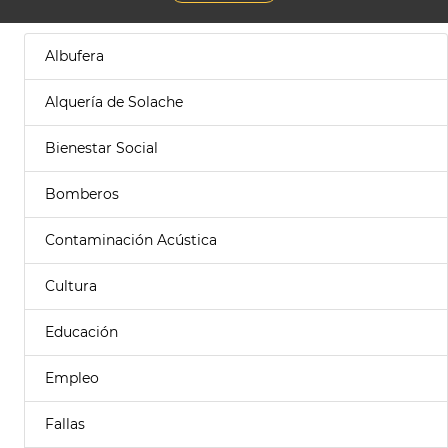
Albufera
Alquería de Solache
Bienestar Social
Bomberos
Contaminación Acústica
Cultura
Educación
Empleo
Fallas