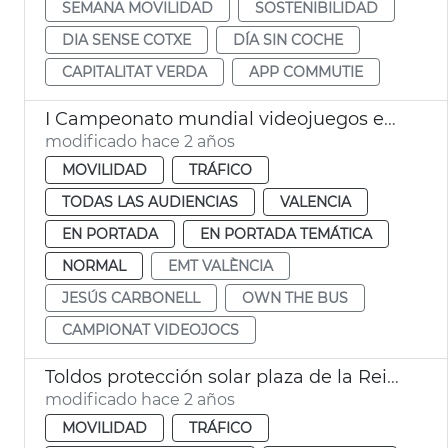
SEMANA MOVILIDAD
SOSTENIBILIDAD
DIA SENSE COTXE
DÍA SIN COCHE
CAPITALITAT VERDA
APP COMMUTIE
I Campeonato mundial videojuegos en transporte público EMT València
modificado hace 2 años
MOVILIDAD
TRÁFICO
TODAS LAS AUDIENCIAS
VALENCIA
EN PORTADA
EN PORTADA TEMÁTICA
NORMAL
EMT VALÈNCIA
JESÚS CARBONELL
OWN THE BUS
CAMPIONAT VIDEOJOCS
Toldos protección solar plaza de la Reina
modificado hace 2 años
MOVILIDAD
TRÁFICO