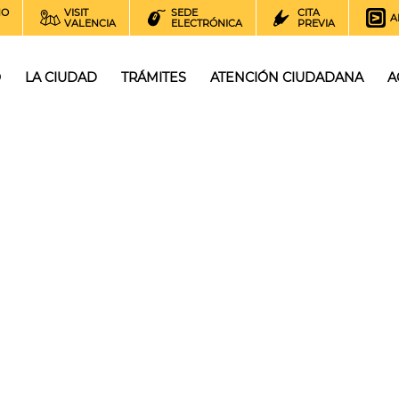
NO
VISIT
SEDE
CITA
A
VALENCIA
ELECTRÓNICA
PREVIA
O
LA CIUDAD
TRÁMITES
ATENCIÓN CIUDADANA
A