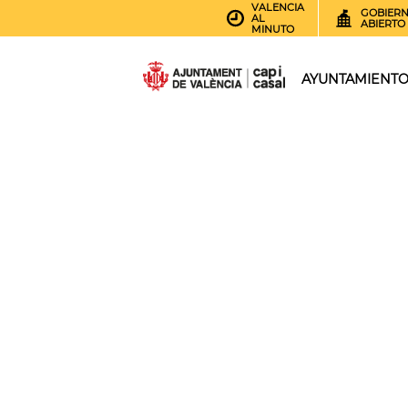
VALENCIA
GOBIER
AL
ABIERTO
MINUTO
AYUNTAMIENT