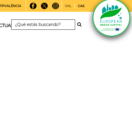
PPVALÈNCIA
VAL
CAS
CTUALIDAD