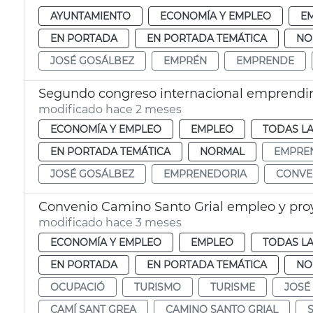
AYUNTAMIENTO
ECONOMÍA Y EMPLEO
E
EN PORTADA
EN PORTADA TEMÁTICA
NO
JOSÉ GOSÁLBEZ
EMPRÉN
EMPRENDE
Segundo congreso internacional emprendi
modificado hace 2 meses
ECONOMÍA Y EMPLEO
EMPLEO
TODAS LA
EN PORTADA TEMÁTICA
NORMAL
EMPRE
JOSÉ GOSÁLBEZ
EMPRENEDORIA
CONVE
Convenio Camino Santo Grial empleo y proy
modificado hace 3 meses
ECONOMÍA Y EMPLEO
EMPLEO
TODAS LA
EN PORTADA
EN PORTADA TEMÁTICA
NO
OCUPACIÓ
TURISMO
TURISME
JOSÉ
CAMÍ SANT GREA
CAMINO SANTO GRIAL