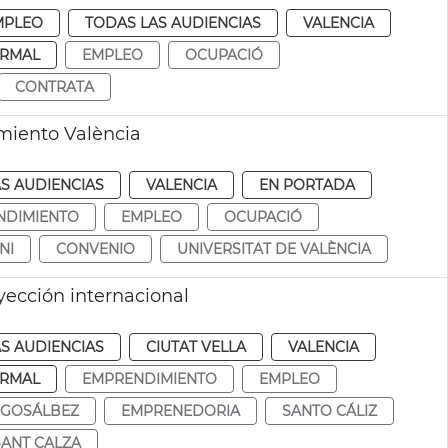
MPLEO
TODAS LAS AUDIENCIAS
VALENCIA
RMAL
EMPLEO
OCUPACIÓ
CONTRATA
miento València
S AUDIENCIAS
VALENCIA
EN PORTADA
NDIMIENTO
EMPLEO
OCUPACIÓ
NI
CONVENIO
UNIVERSITAT DE VALÈNCIA
ección internacional
S AUDIENCIAS
CIUTAT VELLA
VALENCIA
RMAL
EMPRENDIMIENTO
EMPLEO
 GOSÁLBEZ
EMPRENEDORIA
SANTO CÁLIZ
SANT CALZA