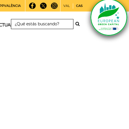
PPVALÈNCIA
VAL
CAS
CTUALIDAD