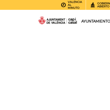
VALENCIA
GOBIER
AL
ABIERTO
MINUTO
AYUNTAMIENT