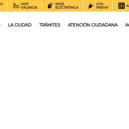
NO
VISIT
SEDE
CITA
A
VALENCIA
ELECTRÓNICA
PREVIA
O
LA CIUDAD
TRÁMITES
ATENCIÓN CIUDADANA
A