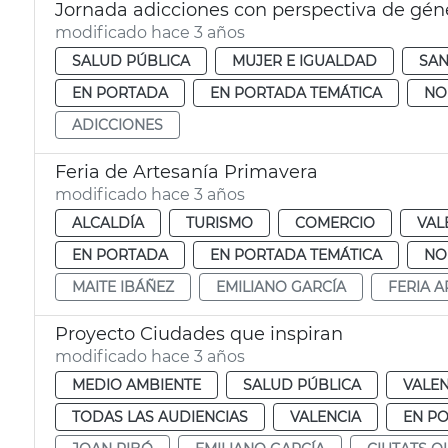
Jornada adicciones con perspectiva de gén
modificado hace 3 años
SALUD PÚBLICA
MUJER E IGUALDAD
SA
EN PORTADA
EN PORTADA TEMÁTICA
NO
ADICCIONES
Feria de Artesanía Primavera
modificado hace 3 años
ALCALDÍA
TURISMO
COMERCIO
VAL
EN PORTADA
EN PORTADA TEMÁTICA
NO
MAITE IBÁÑEZ
EMILIANO GARCÍA
FERIA A
Proyecto Ciudades que inspiran
modificado hace 3 años
MEDIO AMBIENTE
SALUD PÚBLICA
VALEN
TODAS LAS AUDIENCIAS
VALENCIA
EN P