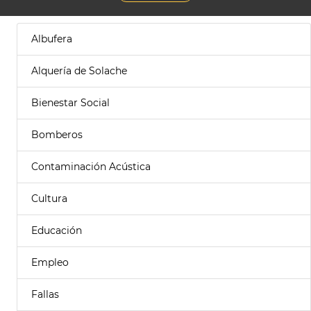
Albufera
Alquería de Solache
Bienestar Social
Bomberos
Contaminación Acústica
Cultura
Educación
Empleo
Fallas