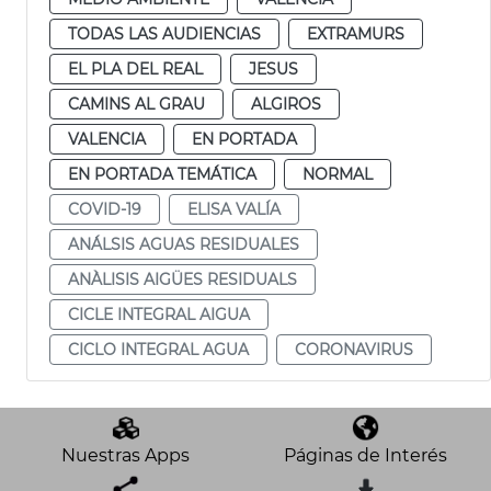
TODAS LAS AUDIENCIAS
EXTRAMURS
EL PLA DEL REAL
JESUS
CAMINS AL GRAU
ALGIROS
VALENCIA
EN PORTADA
EN PORTADA TEMÁTICA
NORMAL
COVID-19
ELISA VALÍA
ANÁLSIS AGUAS RESIDUALES
ANÀLISIS AIGÜES RESIDUALS
CICLE INTEGRAL AIGUA
CICLO INTEGRAL AGUA
CORONAVIRUS
Nuestras Apps
Páginas de Interés