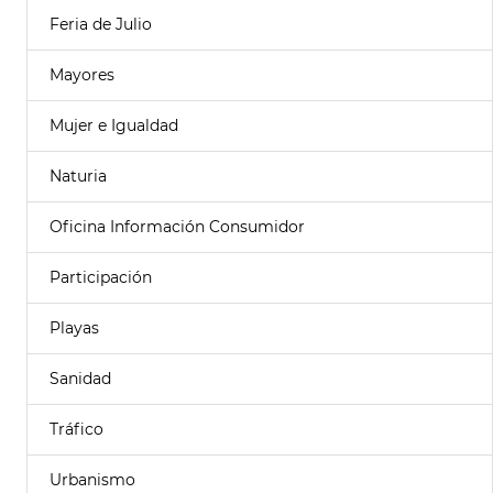
Feria de Julio
Mayores
Mujer e Igualdad
Naturia
Oficina Información Consumidor
Participación
Playas
Sanidad
Tráfico
Urbanismo