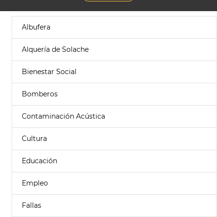
Albufera
Alquería de Solache
Bienestar Social
Bomberos
Contaminación Acústica
Cultura
Educación
Empleo
Fallas