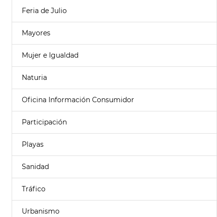
Feria de Julio
Mayores
Mujer e Igualdad
Naturia
Oficina Información Consumidor
Participación
Playas
Sanidad
Tráfico
Urbanismo