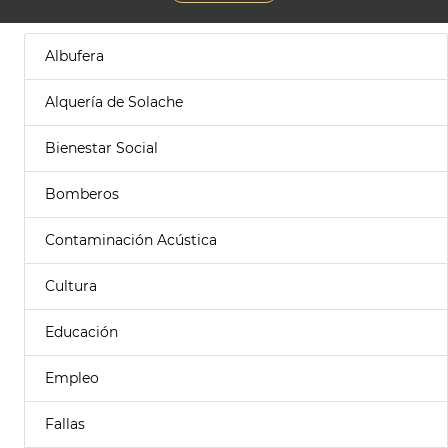
Albufera
Alquería de Solache
Bienestar Social
Bomberos
Contaminación Acústica
Cultura
Educación
Empleo
Fallas