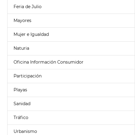
Feria de Julio
Mayores
Mujer e Igualdad
Naturia
Oficina Información Consumidor
Participación
Playas
Sanidad
Tráfico
Urbanismo