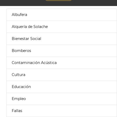
Albufera
Alquería de Solache
Bienestar Social
Bomberos
Contaminación Acústica
Cultura
Educación
Empleo
Fallas