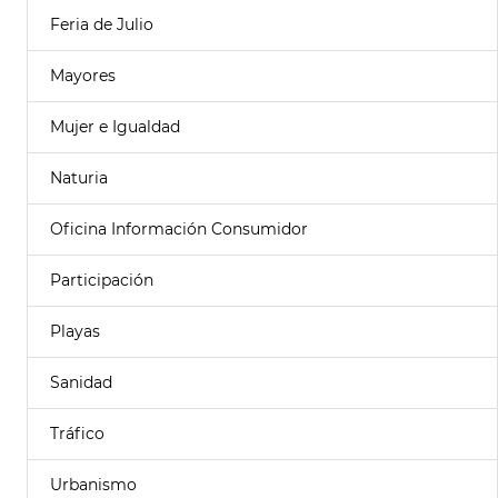
Feria de Julio
Mayores
Mujer e Igualdad
Naturia
Oficina Información Consumidor
Participación
Playas
Sanidad
Tráfico
Urbanismo