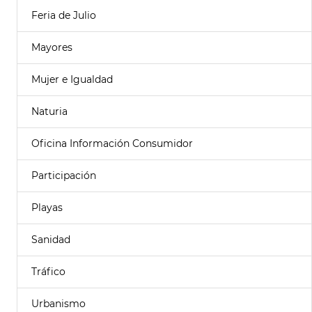
Feria de Julio
Mayores
Mujer e Igualdad
Naturia
Oficina Información Consumidor
Participación
Playas
Sanidad
Tráfico
Urbanismo