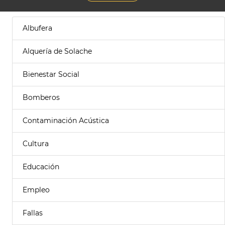
Albufera
Alquería de Solache
Bienestar Social
Bomberos
Contaminación Acústica
Cultura
Educación
Empleo
Fallas