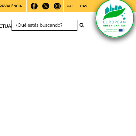
PPVALÈNCIA
VAL
CAS
CTUALIDAD