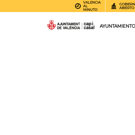
VALENCIA
GOBIER
AL
ABIERTO
MINUTO
AYUNTAMIENT