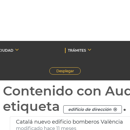
CIUDAD
TRÁMITES
Desplegar
Contenido con Au
etiqueta
.
edificio de dirección
Catalá nuevo edificio bomberos València
modificado hace 11 meses