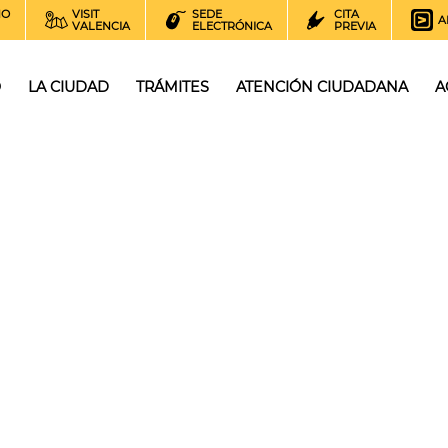
NO
VISIT
SEDE
CITA
A
VALENCIA
ELECTRÓNICA
PREVIA
O
LA CIUDAD
TRÁMITES
ATENCIÓN CIUDADANA
A