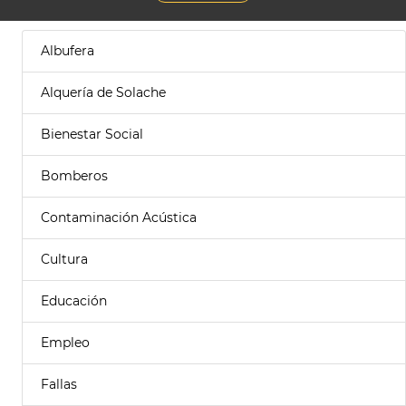
Albufera
Alquería de Solache
Bienestar Social
Bomberos
Contaminación Acústica
Cultura
Educación
Empleo
Fallas