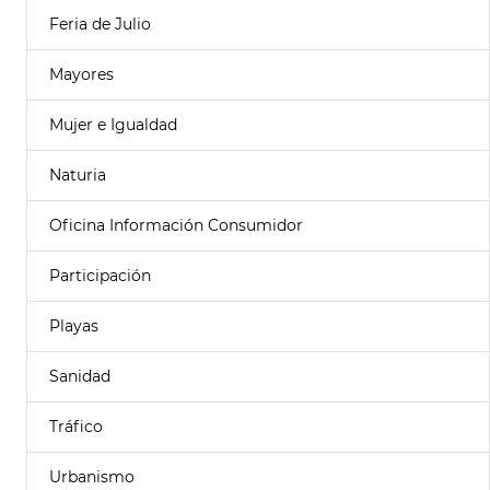
Feria de Julio
Mayores
Mujer e Igualdad
Naturia
Oficina Información Consumidor
Participación
Playas
Sanidad
Tráfico
Urbanismo