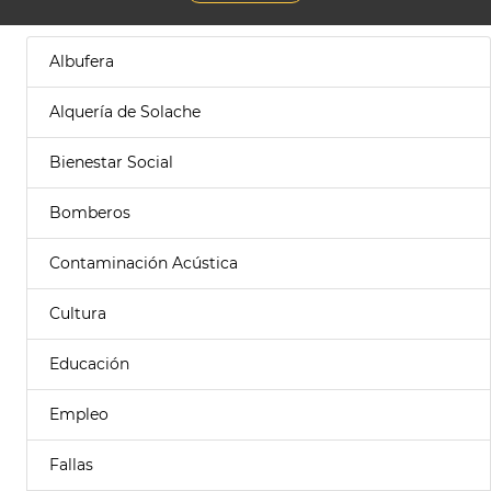
Albufera
Alquería de Solache
Bienestar Social
Bomberos
Contaminación Acústica
Cultura
Educación
Empleo
Fallas