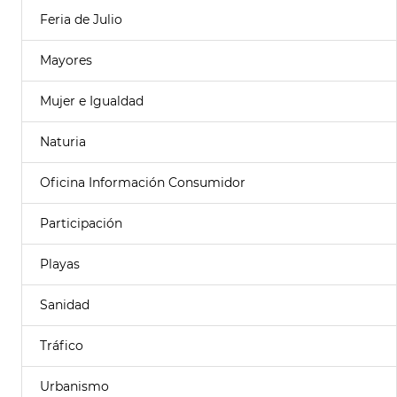
Feria de Julio
Mayores
Mujer e Igualdad
Naturia
Oficina Información Consumidor
Participación
Playas
Sanidad
Tráfico
Urbanismo