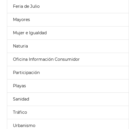
Feria de Julio
Mayores
Mujer e Igualdad
Naturia
Oficina Información Consumidor
Participación
Playas
Sanidad
Tráfico
Urbanismo