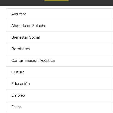
Albufera
Alquería de Solache
Bienestar Social
Bomberos
Contaminación Acústica
Cultura
Educación
Empleo
Fallas