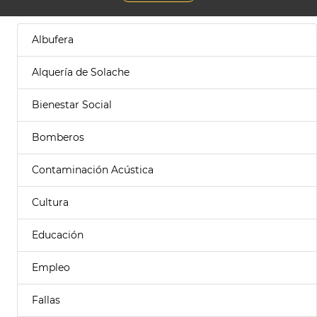
Albufera
Alquería de Solache
Bienestar Social
Bomberos
Contaminación Acústica
Cultura
Educación
Empleo
Fallas