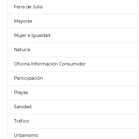
Feria de Julio
Mayores
Mujer e Igualdad
Naturia
Oficina Información Consumidor
Participación
Playas
Sanidad
Tráfico
Urbanismo