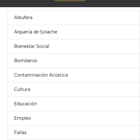
Albufera
Alquería de Solache
Bienestar Social
Bomberos
Contaminación Acústica
Cultura
Educación
Empleo
Fallas