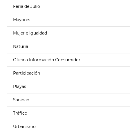
Feria de Julio
Mayores
Mujer e Igualdad
Naturia
Oficina Información Consumidor
Participación
Playas
Sanidad
Tráfico
Urbanismo