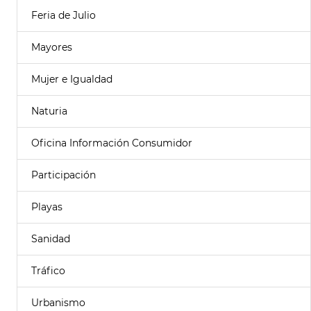
Feria de Julio
Mayores
Mujer e Igualdad
Naturia
Oficina Información Consumidor
Participación
Playas
Sanidad
Tráfico
Urbanismo