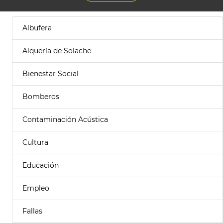
Albufera
Alquería de Solache
Bienestar Social
Bomberos
Contaminación Acústica
Cultura
Educación
Empleo
Fallas