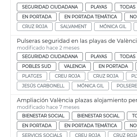
SEGURIDAD CIUDADANA
PLAYAS
TODAS 
EN PORTADA
EN PORTADA TEMÁTICA
NO
CRUZ ROJA
SALVAMENT
MÓNICA GIL
Pulseras seguridad en las playas de Valènc
modificado hace 2 meses
SEGURIDAD CIUDADANA
PLAYAS
TODAS 
POBLES SUD
VALENCIA
EN PORTADA
PLATGES
CREU ROJA
CRUZ ROJA
PL
JESÚS CARBONELL
MÓNICA GIL
POLSERE
Ampliación València plazas alojamiento pe
modificado hace 7 meses
BIENESTAR SOCIAL
BIENESTAR SOCIAL
T
EN PORTADA
EN PORTADA TEMÁTICA
NO
SERVICIS SOCIALS
CREU ROJA
CRUZ ROJ