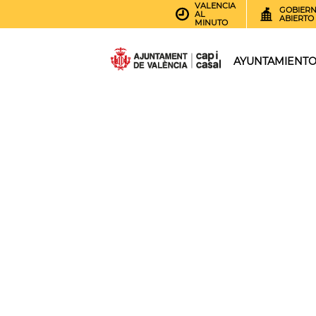
VALENCIA
GOBIER
AL
ABIERTO
MINUTO
AYUNTAMIENT