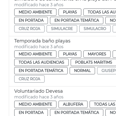
modificado hace 3 años
MEDIO AMBIENTE
PLAYAS
TODAS LAS AU
EN PORTADA
EN PORTADA TEMÁTICA
NO
CRUZ ROJA
SIMULACRE
SIMULACRO
Temporada baño playas
modificado hace 3 años
MEDIO AMBIENTE
PLAYAS
MAYORES
TODAS LAS AUDIENCIAS
POBLATS MARITIMS
EN PORTADA TEMÁTICA
NORMAL
GIUSEP
CRUZ ROJA
Voluntariado Devesa
modificado hace 3 años
MEDIO AMBIENTE
ALBUFERA
TODAS LAS
EN PORTADA
EN PORTADA TEMÁTICA
NO