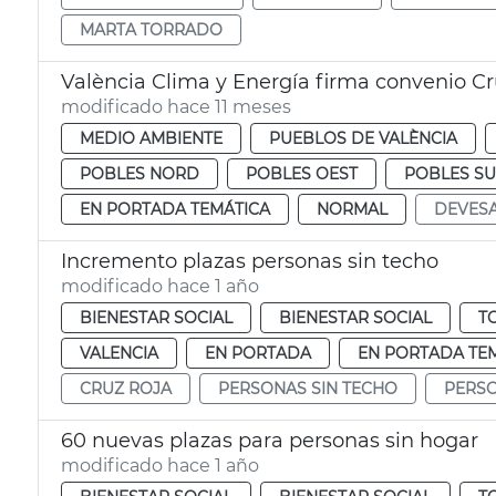
MARTA TORRADO
València Clima y Energía firma convenio Cr
modificado hace 11 meses
MEDIO AMBIENTE
PUEBLOS DE VALÈNCIA
POBLES NORD
POBLES OEST
POBLES S
EN PORTADA TEMÁTICA
NORMAL
DEVES
Incremento plazas personas sin techo
modificado hace 1 año
BIENESTAR SOCIAL
BIENESTAR SOCIAL
T
VALENCIA
EN PORTADA
EN PORTADA TE
CRUZ ROJA
PERSONAS SIN TECHO
PERSO
60 nuevas plazas para personas sin hogar
modificado hace 1 año