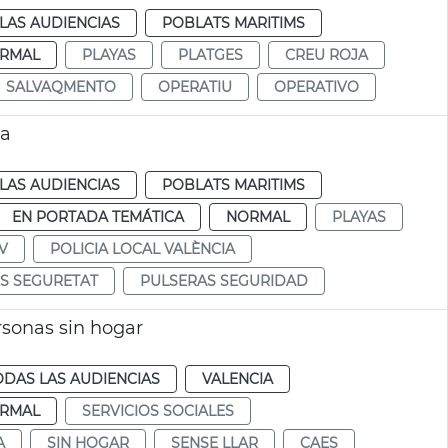
LAS AUDIENCIAS
POBLATS MARITIMS
RMAL
PLAYAS
PLATGES
CREU ROJA
SALVAQMENTO
OPERATIU
OPERATIVO
ia
LAS AUDIENCIAS
POBLATS MARITIMS
EN PORTADA TEMÁTICA
NORMAL
PLAYAS
V
POLICIA LOCAL VALÈNCIA
S SEGURETAT
PULSERAS SEGURIDAD
rsonas sin hogar
ODAS LAS AUDIENCIAS
VALENCIA
RMAL
SERVICIOS SOCIALES
A
SIN HOGAR
SENSE LLAR
CAES