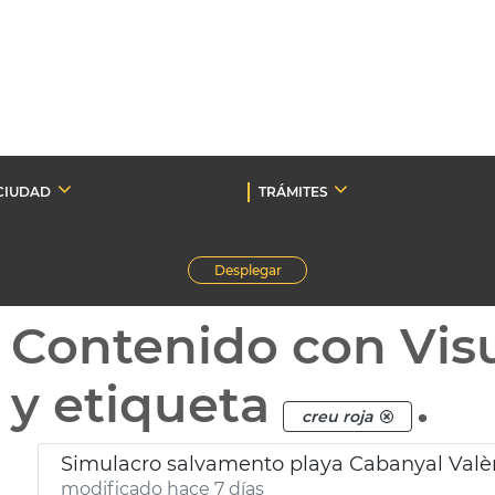
CIUDAD
TRÁMITES
Desplegar
Contenido con Vis
y etiqueta
.
creu roja
Simulacro salvamento playa Cabanyal Valè
modificado hace 7 días