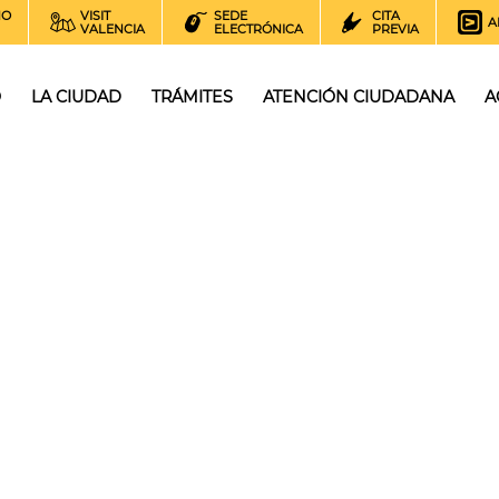
NO
VISIT
SEDE
CITA
A
VALENCIA
ELECTRÓNICA
PREVIA
O
LA CIUDAD
TRÁMITES
ATENCIÓN CIUDADANA
A