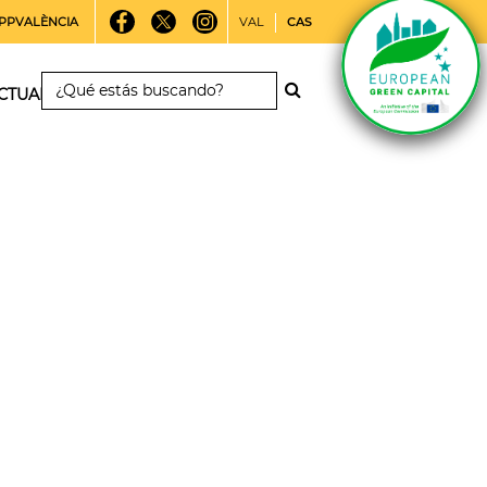
PPVALÈNCIA
VAL
CAS
CTUALIDAD