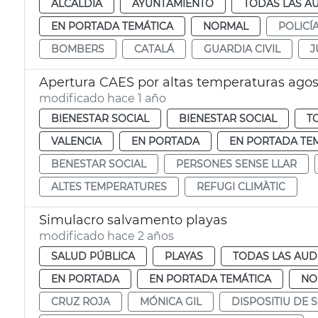
ALCALDÍA
AYUNTAMIENTO
TODAS LAS A
EN PORTADA TEMÁTICA
NORMAL
POLICÍ
BOMBERS
CATALÁ
GUARDIA CIVIL
J
Apertura CAES por altas temperaturas agos
modificado hace 1 año
BIENESTAR SOCIAL
BIENESTAR SOCIAL
T
VALENCIA
EN PORTADA
EN PORTADA TE
BENESTAR SOCIAL
PERSONES SENSE LLAR
ALTES TEMPERATURES
REFUGI CLIMÀTIC
Simulacro salvamento playas
modificado hace 2 años
SALUD PÚBLICA
PLAYAS
TODAS LAS AUD
EN PORTADA
EN PORTADA TEMÁTICA
NO
CRUZ ROJA
MÓNICA GIL
DISPOSITIU DE 