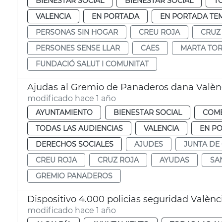
BIENESTAR SOCIAL
BIENESTAR SOCIAL
T
VALENCIA
EN PORTADA
EN PORTADA TE
PERSONAS SIN HOGAR
CREU ROJA
CRUZ
PERSONES SENSE LLAR
CAES
MARTA TO
FUNDACIÓ SALUT I COMUNITAT
Ajudas al Gremio de Panaderos dana Valèn
modificado hace 1 año
AYUNTAMIENTO
BIENESTAR SOCIAL
COM
TODAS LAS AUDIENCIAS
VALENCIA
EN P
DERECHOS SOCIALES
AJUDES
JUNTA DE
CREU ROJA
CRUZ ROJA
AYUDAS
SA
GREMIO PANADEROS
Dispositivo 4.000 policias seguridad Valèn
modificado hace 1 año