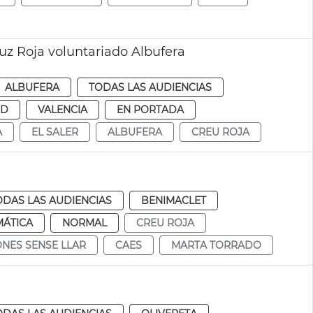
uz Roja voluntariado Albufera
ALBUFERA
TODAS LAS AUDIENCIAS
UD
VALENCIA
EN PORTADA
A
EL SALER
ALBUFERA
CREU ROJA
ODAS LAS AUDIENCIAS
BENIMACLET
MÁTICA
NORMAL
CREU ROJA
NES SENSE LLAR
CAES
MARTA TORRADO