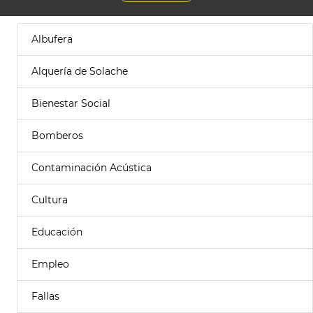
Albufera
Alquería de Solache
Bienestar Social
Bomberos
Contaminación Acústica
Cultura
Educación
Empleo
Fallas