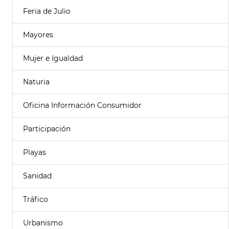
Feria de Julio
Mayores
Mujer e Igualdad
Naturia
Oficina Información Consumidor
Participación
Playas
Sanidad
Tráfico
Urbanismo