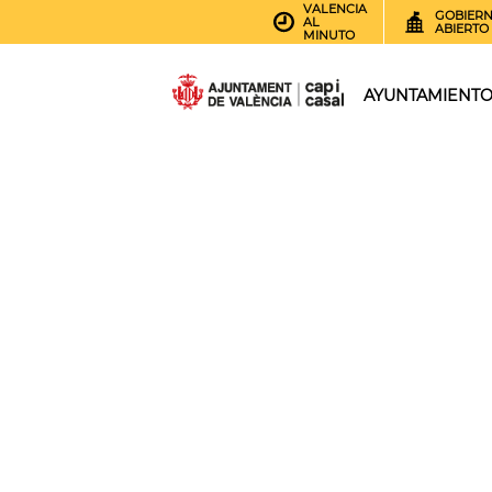
VALENCIA
GOBIER
AL
ABIERTO
MINUTO
AYUNTAMIENT