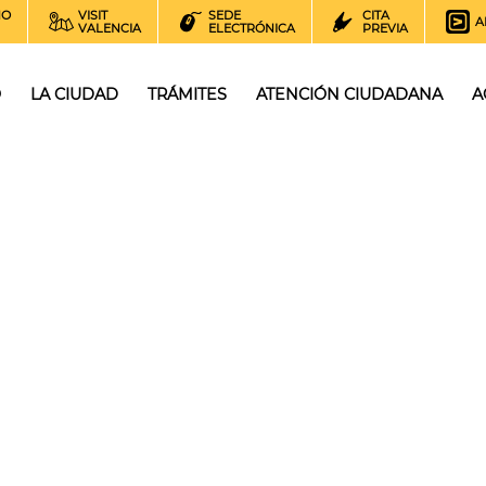
NO
VISIT
SEDE
CITA
A
VALENCIA
ELECTRÓNICA
PREVIA
O
LA CIUDAD
TRÁMITES
ATENCIÓN CIUDADANA
A