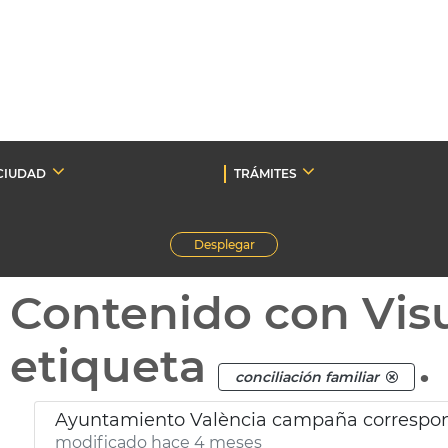
CIUDAD
TRÁMITES
Desplegar
Contenido con Vis
etiqueta
.
conciliación familiar
Ayuntamiento València campaña corresponsa
modificado hace 4 meses