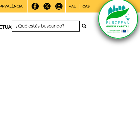
PPVALÈNCIA
VAL
CAS
CTUALIDAD