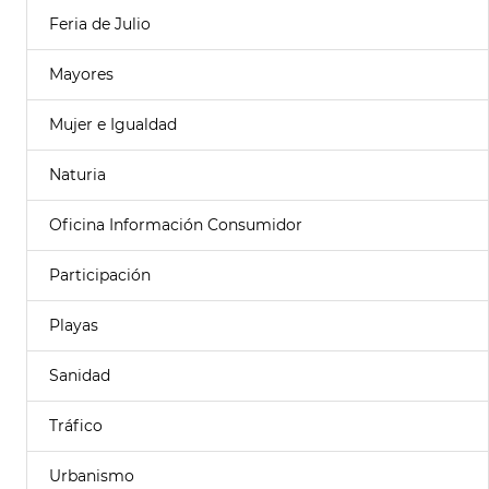
Feria de Julio
Mayores
Mujer e Igualdad
Naturia
Oficina Información Consumidor
Participación
Playas
Sanidad
Tráfico
Urbanismo