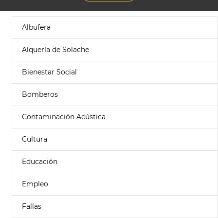
Albufera
Alquería de Solache
Bienestar Social
Bomberos
Contaminación Acústica
Cultura
Educación
Empleo
Fallas