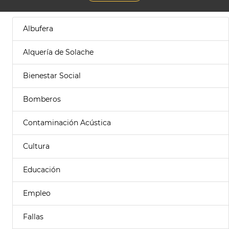
Albufera
Alquería de Solache
Bienestar Social
Bomberos
Contaminación Acústica
Cultura
Educación
Empleo
Fallas