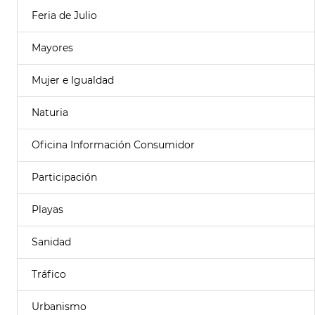
Feria de Julio
Mayores
Mujer e Igualdad
Naturia
Oficina Información Consumidor
Participación
Playas
Sanidad
Tráfico
Urbanismo